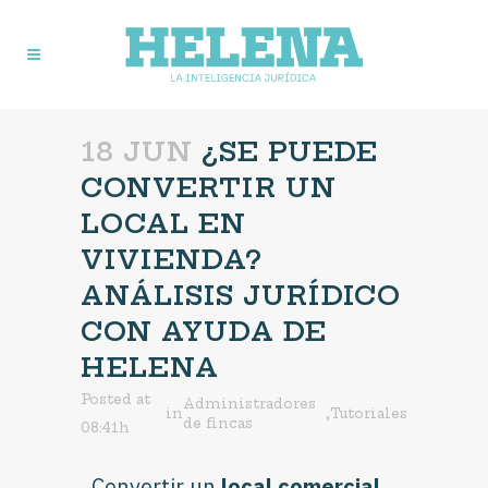
18 JUN
¿SE PUEDE
CONVERTIR UN
LOCAL EN
VIVIENDA?
ANÁLISIS JURÍDICO
CON AYUDA DE
HELENA
Posted at
Administradores
in
,
Tutoriales
de fincas
08:41h
Convertir un
local comercial